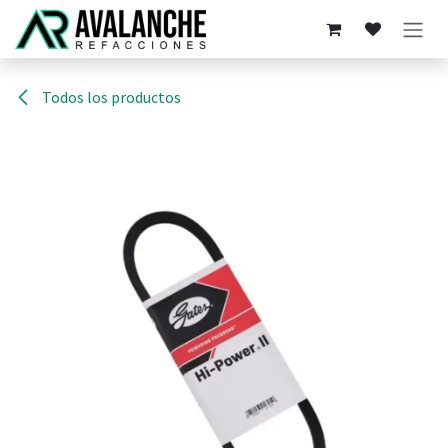
Ir al contenido
Todos los productos