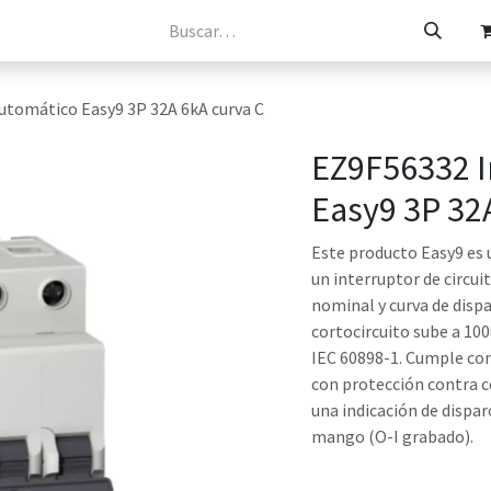
osotros
Catálogos
Tienda
Contacto
utomático Easy9 3P 32A 6kA curva C
EZ9F56332 I
Easy9 3P 32
Este producto Easy9 es 
un interruptor de circui
nominal y curva de disp
cortocircuito sube a 10
IEC 60898-1. Cumple con
con protección contra c
una indicación de disparo
mango (O-I grabado).