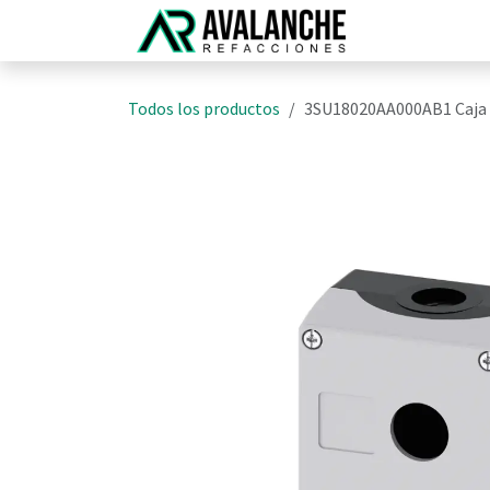
Ir al contenido
Inicio
N
Todos los productos
3SU18020AA000AB1 Caja 