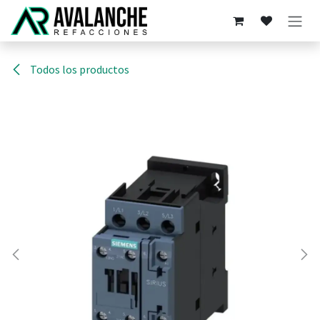
Ir al contenido
Todos los productos