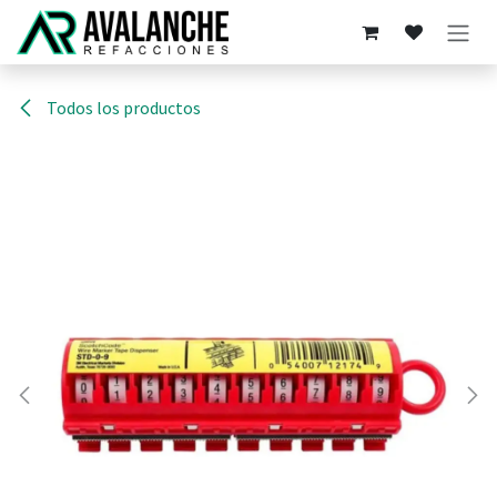
Ir al contenido
Todos los productos