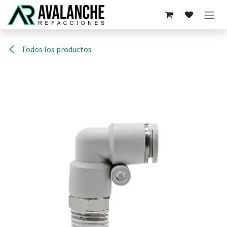
Ir al contenido
Todos los productos