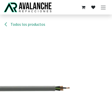
Ir al contenido
Todos los productos