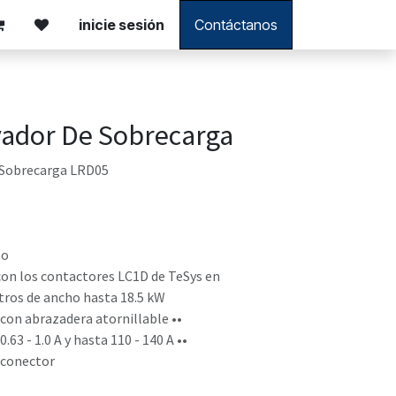
inicie sesión
Contáctanos
ador De Sobrecarga
Sobrecarga LRD05
to
on los contactores LC1D de TeSys en
tros de ancho hasta 18.5 kW
con abrazadera atornillable ••
.63 - 1.0 A y hasta 110 - 140 A ••
 conector