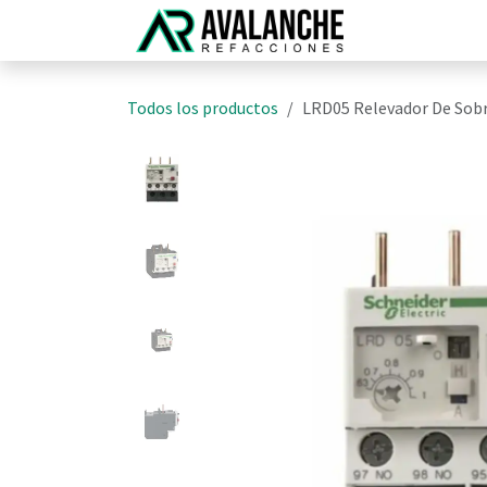
Ir al contenido
Inicio
N
Todos los productos
LRD05 Relevador De Sob