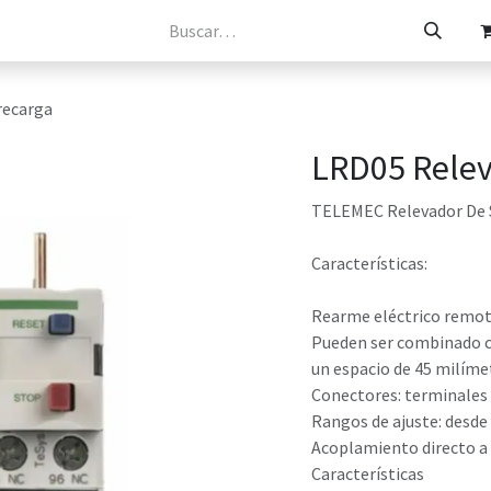
osotros
Catálogos
Tienda
Contacto
recarga
LRD05 Relev
TELEMEC Relevador De 
Características:
Rearme eléctrico remo
Pueden ser combinado c
un espacio de 45 milíme
Conectores: terminales 
Rangos de ajuste: desde 0
Acoplamiento directo a
Características