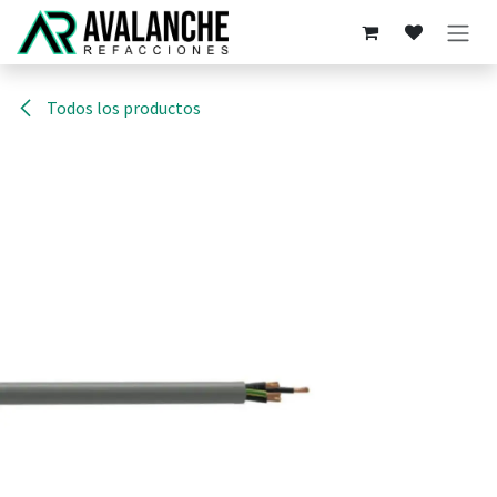
Ir al contenido
Todos los productos