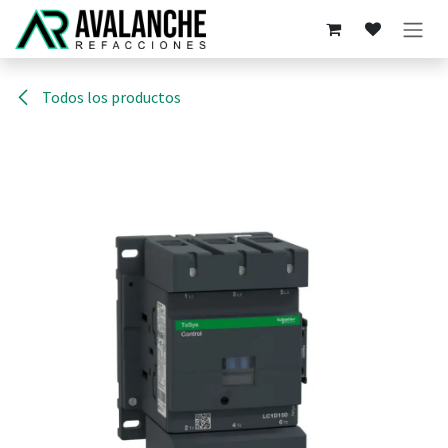
Ir al contenido
Todos los productos