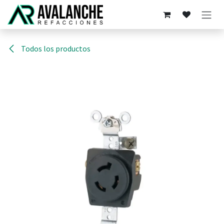
Ir al contenido
Todos los productos