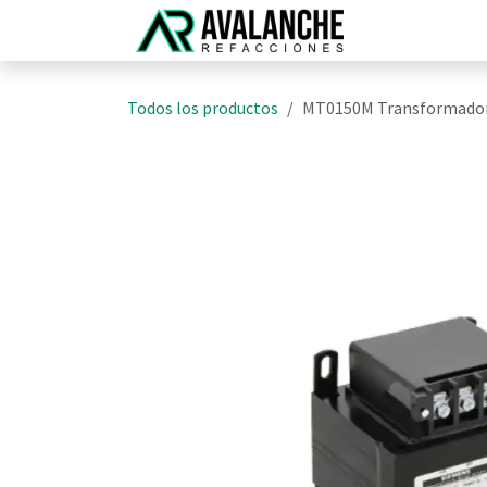
Ir al contenido
Inicio
N
Todos los productos
MT0150M Transformadore