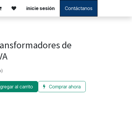
inicie sesión
Contáctanos
ansformadores de
VA
o)
regar al carrito
Comprar ahora