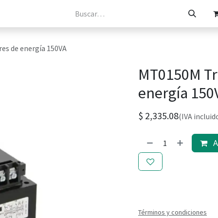
osotros
Catálogos
Tienda
Contacto
s de energía 150VA
MT0150M Tr
energía 150
$
2,335.08
(IVA incluid
Ag
Términos y condiciones