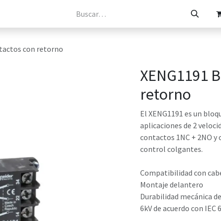
osotros
Catálogos
Tienda
Contacto
tactos con retorno
XENG1191 Bl
retorno
El XENG1191 es un bloqu
aplicaciones de 2 veloc
contactos 1NC + 2NO y o
control colgantes.
Compatibilidad con cab
Montaje delantero
Durabilidad mecánica de
6kV de acuerdo con IEC 