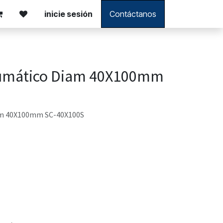
inicie sesión
Contáctanos
eumático Diam 40X100mm
am 40X100mm SC-40X100S