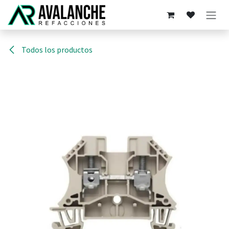
Ir al contenido
Todos los productos