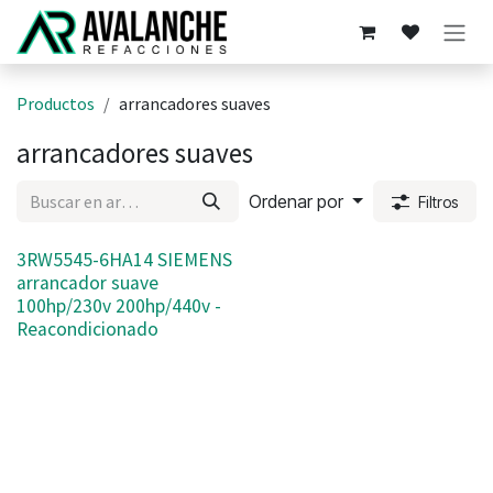
Ir al contenido
Productos
arrancadores suaves
arrancadores suaves
Ordenar por
Filtros
3RW5545-6HA14 SIEMENS
arrancador suave
100hp/230v 200hp/440v -
Reacondicionado